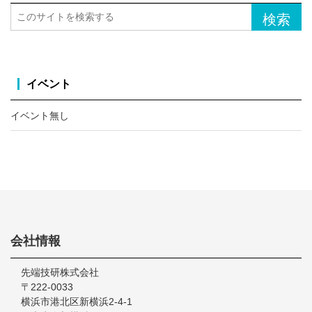
イ
こ
ド
の
バ
サ
ー
イ
ト
イベント
を
検
イベント無し
索
す
る
Footer
会社情報
先端技研株式会社
〒222-0033
横浜市港北区新横浜2-4-1