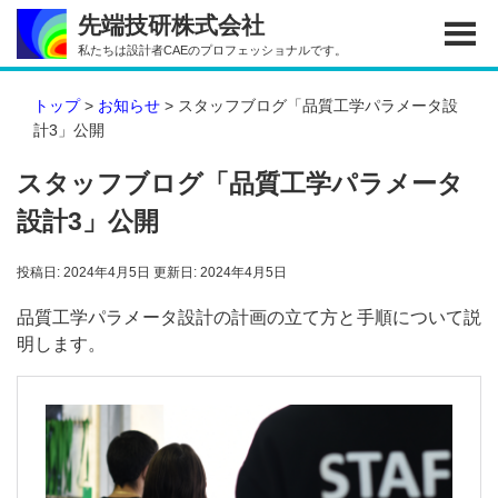
Skip
Skip
Skip
先端技研株式会社
to
to
to
私たちは設計者CAEのプロフェッショナルです。
main
primary
footer
content
sidebar
トップ
>
お知らせ
> スタッフブログ「品質工学パラメータ設
計3」公開
スタッフブログ「品質工学パラメータ
設計3」公開
投稿日: 2024年4月5日
更新日: 2024年4月5日
品質工学パラメータ設計の計画の立て方と手順について説
明します。