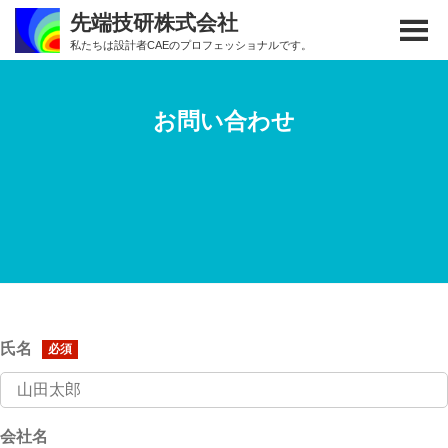
Skip
Skip
先端技研株式会社
to
to
私たちは設計者CAEのプロフェッショナルです。
main
footer
content
お問い合わせ
氏名
必須
会社名