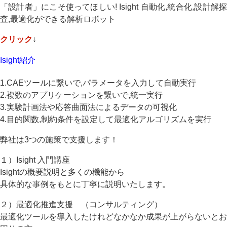
「設計者」にこそ使ってほしい! Isight 自動化,統合化,設計解探
査,最適化ができる解析ロボット
クリック
↓
Isight紹介
1.CAEツールに繋いで,パラメータを入力して自動実行
2.複数のアプリケーションを繋いで,統一実行
3.実験計画法や応答曲面法によるデータの可視化
4.目的関数,制約条件を設定して最適化アルゴリズムを実行
弊社は3つの施策で支援します！
１）Isight 入門講座
Isightの概要説明と多くの機能から
具体的な事例をもとに丁寧に説明いたします。
２）最適化推進支援 （コンサルティング）
最適化ツールを導入したけれどなかなか成果が上がらないとお