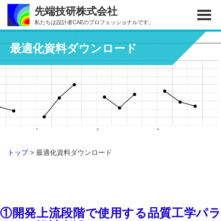
Skip
Skip
先端技研株式会社
to
to
私たちは設計者CAEのプロフェッショナルです。
main
footer
content
最適化資料ダウンロード
トップ
> 最適化資料ダウンロード
①
開発上流段階で使用する品質工学パ